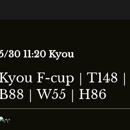
5/30 11:20 Kyou
Kyou F-cup｜T148
B88｜W55｜H86