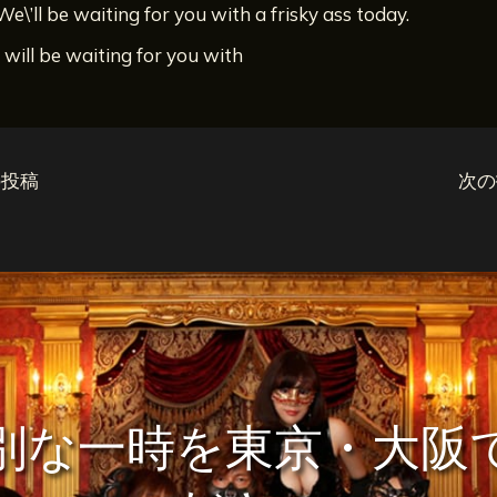
We\’ll be waiting for you with a frisky ass today.
I will be waiting for you with
投稿
次
別な一時を東京・大阪