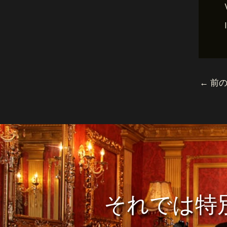
←
前の
それでは特