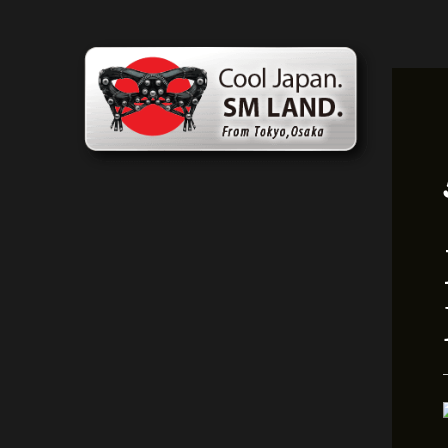
内
投
容
稿
を
ナ
ス
ビ
キ
ゲ
ッ
ー
プ
シ
ョ
ン