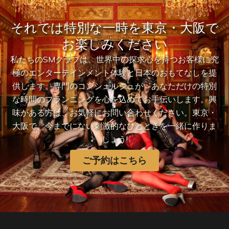
それでは特別な一時を東京・大阪で
お楽しみください
私たちのSMクラブは、世界中の探求心を持つお客様に究
極のエンターテインメント体験と日本のおもてなしを提
供します。専門のコンシェルジュが、あなただけの特別
な時間のプランニングを心を込めてお手伝いします。興
味がある方は、お気軽にお問い合わせください。東京・
大阪で、今までにない刺激的なひとときを一緒に作りま
しょう!
ご予約はこちら