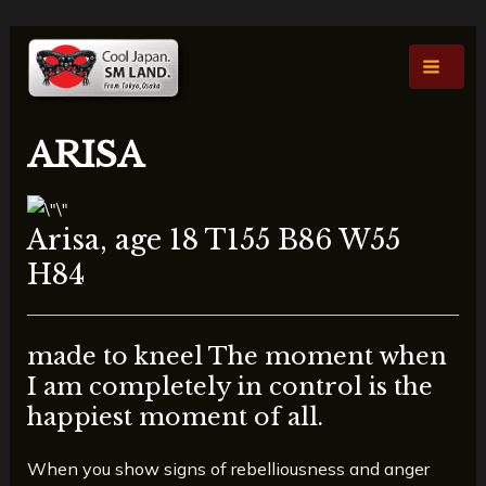
内
投
Main
容
稿
Men
を
ナ
ス
ビ
キ
ゲ
ARISA
ッ
ー
プ
シ
ョ
Arisa, age 18 T155 B86 W55
ン
H84
made to kneel The moment when
I am completely in control is the
happiest moment of all.
When you show signs of rebelliousness and anger