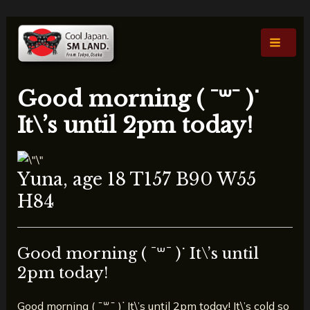
内
投
Main
容
稿
Men
を
ナ
ス
ビ
キ
ゲ
Good morning ( ¯꒳​¯ )ᐝ
ッ
ー
プ
シ
It\’s until 2pm today!
ョ
ン
Yuna, age 18 T157 B90 W55
H84
Good morning ( ¯꒳​¯ )ᐝ It\’s until
2pm today!
Good morning ( ¯꒳​¯ )ᐝ It\’s until 2pm today! It\’s cold so