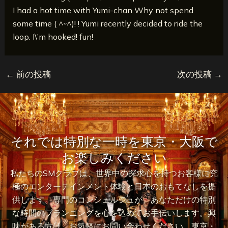
I had a hot time with Yumi-chan Why not spend
some time ( ^ᵕ^)! ! Yumi recently decided to ride the
loop. I\’m hooked! fun!
←
前の投稿
次の投稿
→
それでは特別な一時を東京・大阪で
お楽しみください
私たちのSMクラブは、世界中の探求心を持つお客様に究
極のエンターテインメント体験と日本のおもてなしを提
供します。専門のコンシェルジュが、あなただけの特別
な時間のプランニングを心を込めてお手伝いします。興
味がある方は、お気軽にお問い合わせください。東京・