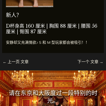
新人？
D杯
身高 160 厘米 | 胸围 88 厘米 | 腰围 56
厘米 | 臀围 87 厘米
安静却又充满情欲♪ S 和 M 型玩家都会被吸引！！
←
上一页 文章
下一个 文章
→
请在东京和大阪度过一段特别的时
光。