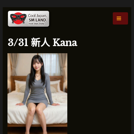
跳
文
主
至
章
菜
内
导
容
航
单
3/31 新人 Kana