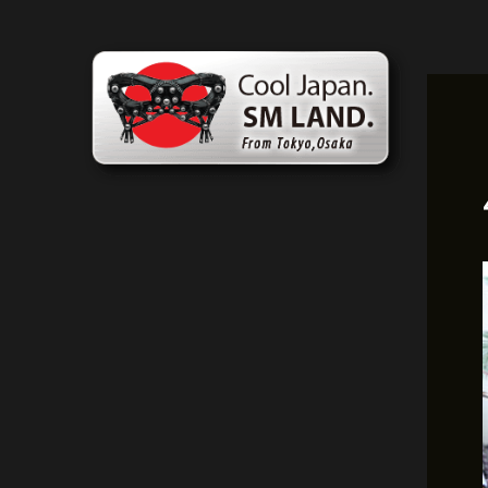
跳
文
至
章
内
导
容
航