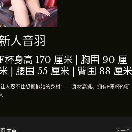
新人音羽
F杯
身高 170 厘米 | 胸围 90 厘
米 | 腰围 55 厘米 | 臀围 88 厘
“让人忍不住想拥抱她的身材”——身材高挑、拥有F罩杯的新
人
页 文章
下一个