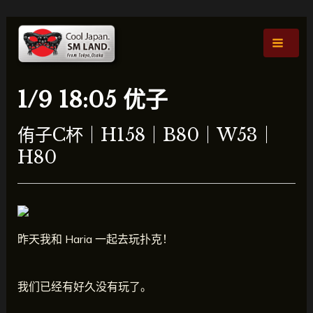
跳
文
主
至
章
菜
内
导
容
航
单
1/9 18:05 优子
侑子C杯｜H158｜B80｜W53｜
H80
昨天我和 Haria 一起去玩扑克！
我们已经有好久没有玩了。