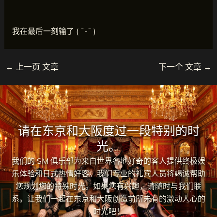
我在最后一刻输了 ( ¯-¯ )
←
上一页 文章
下一个 文章
→
请在东京和大阪度过一段特别的时
光。
我们的 SM 俱乐部为来自世界各地好奇的客人提供终极娱
乐体验和日式热情好客。我们专业的礼宾人员将竭诚帮助
您规划您的特殊时光。如果您有兴趣，请随时与我们联
系。让我们一起在东京和大阪创造前所未有的激动人心的
时光吧！