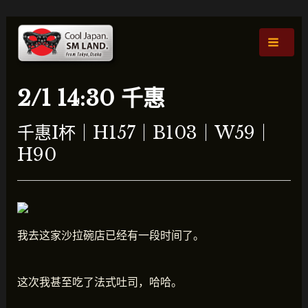
跳
文
主
至
章
菜
内
导
容
航
单
2/1 14:30 千惠
千惠I杯｜H157｜B103｜W59｜
H90
我去这家沙拉碗店已经有一段时间了。
这次我甚至吃了法式吐司，哈哈。