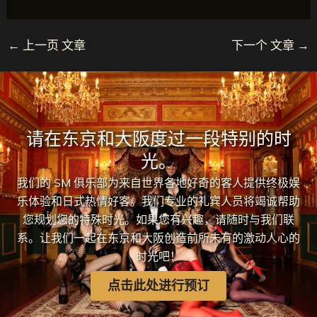
←
上一页 文章
下一个 文章
→
请在东京和大阪度过一段特别的时
光。
我们的 SM 俱乐部为来自世界各地好奇的客人提供终极娱
乐体验和日式热情好客。我们专业的礼宾人员将竭诚帮助
您规划您的特殊时光。如果您有兴趣，请随时与我们联
系。让我们一起在东京和大阪创造前所未有的激动人心的
时光吧！
点击此处进行预订