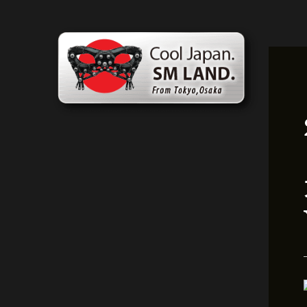
跳
文
至
章
内
导
容
航