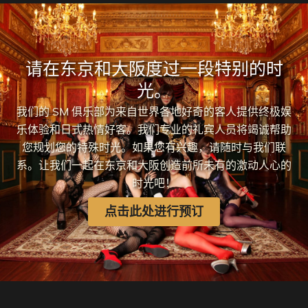
请在东京和大阪度过一段特别的时
光。
我们的 SM 俱乐部为来自世界各地好奇的客人提供终极娱
乐体验和日式热情好客。我们专业的礼宾人员将竭诚帮助
您规划您的特殊时光。如果您有兴趣，请随时与我们联
系。让我们一起在东京和大阪创造前所未有的激动人心的
时光吧！
点击此处进行预订