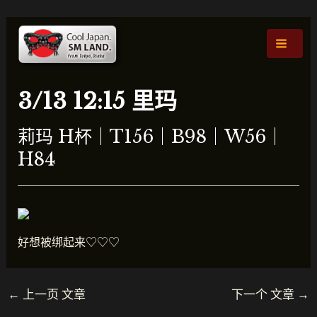
跳
文
主
至
章
菜
内
导
容
航
单
3/13 12:15 里玛
莉玛 H杯｜T156｜B98｜W56｜
H84
好想被绑起来♡♡♡
←
上一页 文章
下一个 文章
→