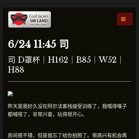
跳
文
主
至
章
菜
内
导
容
航
单
6/24 11:45 司
司 D罩杯｜H162｜B85｜W52｜
H88
昨天是我好久没在阿尔法客栈接受训练了，我唱得嗓子
都喊哑了，非常兴奋，玩得很开心。
房间很不错，但是我忘了给你拍照了。很高兴有机会再