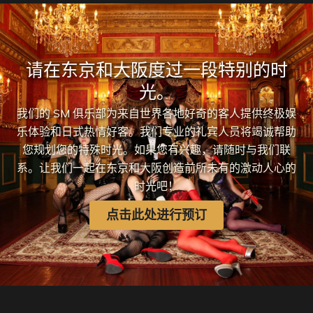
请在东京和大阪度过一段特别的时
光。
我们的 SM 俱乐部为来自世界各地好奇的客人提供终极娱
乐体验和日式热情好客。我们专业的礼宾人员将竭诚帮助
您规划您的特殊时光。如果您有兴趣，请随时与我们联
系。让我们一起在东京和大阪创造前所未有的激动人心的
时光吧！
点击此处进行预订