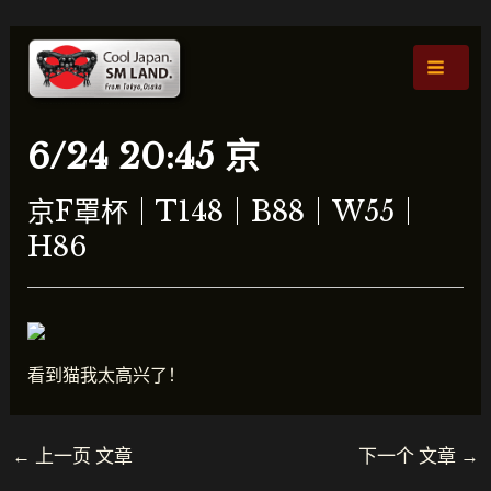
跳
文
主
至
章
菜
内
导
容
航
单
6/24 20:45 京
京F罩杯｜T148｜B88｜W55｜
H86
看到猫我太高兴了！
←
上一页 文章
下一个 文章
→