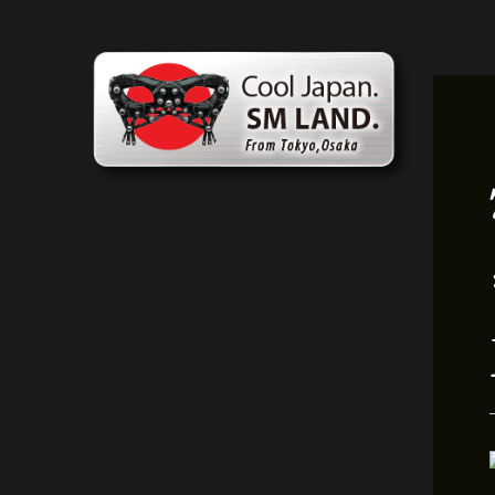
跳
文
至
章
内
导
容
航