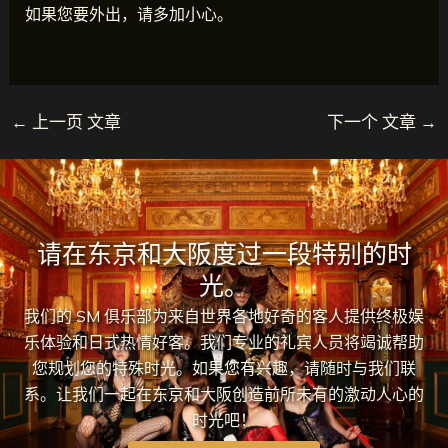
如果您要外出，请多加小心。
←
上一页 文章
下一个 文章
→
请在东京和大阪度过一段特别的时
光。
我们的 SM 俱乐部为来自世界各地好奇的客人提供终极娱
乐体验和日式热情好客。我们专业的礼宾人员将竭诚帮助
您规划您的特殊时光。如果您有兴趣，请随时与我们联
系。让我们一起在东京和大阪创造前所未有的激动人心的
时光吧！