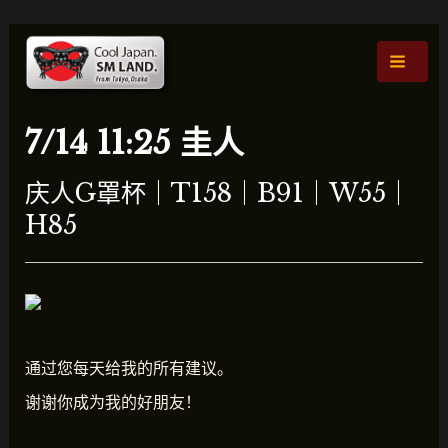
跳
文
主
至
章
菜
内
导
容
航
单
7/14 11:25 圭人
庆人G罩杯｜T158｜B91｜W55｜
H85
通过您每天给我的所有建议。
谢谢你成为我的好朋友！