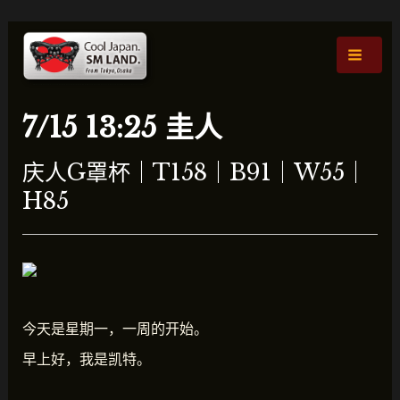
跳
文
主
至
章
菜
内
导
容
航
单
7/15 13:25 圭人
庆人G罩杯｜T158｜B91｜W55｜
H85
今天是星期一，一周的开始。
早上好，我是凯特。