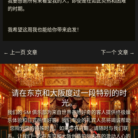
我要感谢所有来看望我的人，即使是在如此炎热和困难
的时期。
我希望这周我也能给你带来启发！
←
上一页 文章
下一个 文章
→
请在东京和大阪度过一段特别的时
光。
我们的 SM 俱乐部为来自世界各地好奇的客人提供终极娱
乐体验和日式热情好客。我们专业的礼宾人员将竭诚帮助
您规划您的特殊时光。如果您有兴趣，请随时与我们联
系。让我们一起在东京和大阪创造前所未有的激动人心的