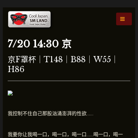
跳
文
主
至
章
菜
内
导
容
航
单
7/20 14:30 京
京F罩杯｜T148｜B88｜W55｜
H86
我控制不住自己那股汹涌澎湃的性欲……
我要你让我喝一口，喝一口，喝一口……喝一口，喝一