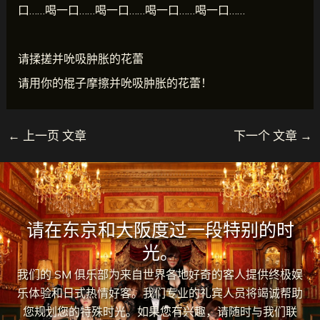
口……喝一口……喝一口……喝一口……喝一口……
请揉搓并吮吸肿胀的花蕾
请用你的棍子摩擦并吮吸肿胀的花蕾！
←
上一页 文章
下一个 文章
→
请在东京和大阪度过一段特别的时
光。
我们的 SM 俱乐部为来自世界各地好奇的客人提供终极娱
乐体验和日式热情好客。我们专业的礼宾人员将竭诚帮助
您规划您的特殊时光。如果您有兴趣，请随时与我们联