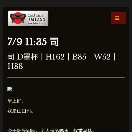
跳
文
主
至
章
菜
内
导
容
航
单
7/9 11:35 司
司 D罩杯｜H162｜B85｜W52｜
H88
早上好，
我是山口司。
今天阳光明媚。主人请多喝水，保重身体。