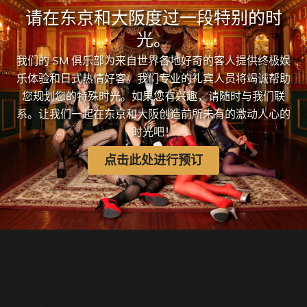
请在东京和大阪度过一段特别的时
光。
我们的 SM 俱乐部为来自世界各地好奇的客人提供终极娱
乐体验和日式热情好客。我们专业的礼宾人员将竭诚帮助
您规划您的特殊时光。如果您有兴趣，请随时与我们联
系。让我们一起在东京和大阪创造前所未有的激动人心的
时光吧！
点击此处进行预订