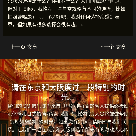
喜欢的选择是什么？你推荐什么？人们问我这个问题，
但对于 Eiko，我推荐一些与常规略有不同的选择，比如
拍照或喝尿 (╹◡╹)♡ 好吧，我对任何选择都感到满
意，但如果有很多选择会很有趣。♪
←
上一页 文章
下一个 文章
→
请在东京和大阪度过一段特别的时
光。
我们的 SM 俱乐部为来自世界各地好奇的客人提供终极娱
乐体验和日式热情好客。我们专业的礼宾人员将竭诚帮助
您规划您的特殊时光。如果您有兴趣，请随时与我们联
系。让我们一起在东京和大阪创造前所未有的激动人心的