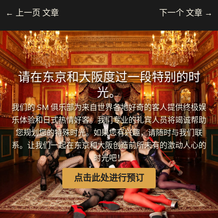
←
上一页 文章
下一个 文章
→
请在东京和大阪度过一段特别的时
光。
我们的 SM 俱乐部为来自世界各地好奇的客人提供终极娱
乐体验和日式热情好客。我们专业的礼宾人员将竭诚帮助
您规划您的特殊时光。如果您有兴趣，请随时与我们联
系。让我们一起在东京和大阪创造前所未有的激动人心的
时光吧！
点击此处进行预订