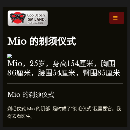
跳
文
主
至
章
菜
内
导
容
航
单
Mio 的剃须仪式
Mio，25岁，身高154厘米，胸围
86厘米，腰围54厘米，臀围85厘米
Mio 的剃须仪式
剃毛仪式 Mio 的阴部...是时候了“剃毛仪式”我需要它。我
得去看医生。