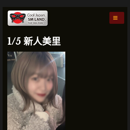
跳
貼
主
至
文
選
內
導
容
航
單
1/5 新人美里