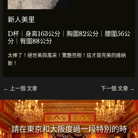
新人美里
D杯
｜身高163公分｜胸圍82公分｜腰圍56公
分｜臀圍88公分
太棒了！絕世美與風采！驚艷亮相！這才是完美的維納
斯！
←
上一個 文章
下一個 文章
→
請在東京和大阪度過一段特別的時