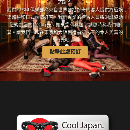
光。
我們的 SM 俱樂部為來自世界各地好奇的客人提供終極娛
樂體驗和日式熱情好客。我們專業的禮賓人員將竭誠協助
您規劃您的特別時光。如果您有興趣，請隨時與我們聯
繫。讓我們一起在東京和大阪創造前所未有的令人興奮的
時光吧！
點擊此處預訂