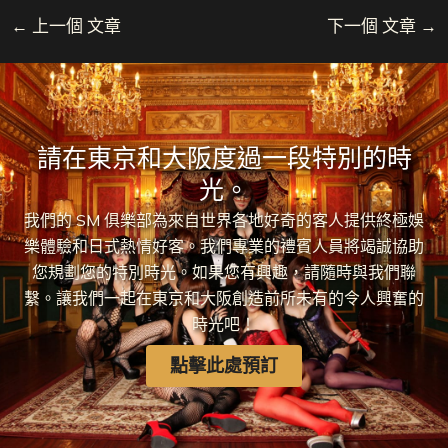
←
上一個 文章
下一個 文章
→
請在東京和大阪度過一段特別的時
光。
我們的 SM 俱樂部為來自世界各地好奇的客人提供終極娛
樂體驗和日式熱情好客。我們專業的禮賓人員將竭誠協助
您規劃您的特別時光。如果您有興趣，請隨時與我們聯
繫。讓我們一起在東京和大阪創造前所未有的令人興奮的
時光吧！
點擊此處預訂