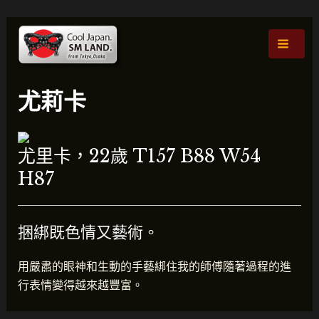
跳
貼
主
至
文
選
內
導
容
航
單
尤莉卡
尤里卡，22歲 T157 B88 W54
H87
捆綁既色情又藝術。
用嚴肅的眼神和生動的手藝綁住我的師傅隨著過程的進
行表情變得越來越豐富。