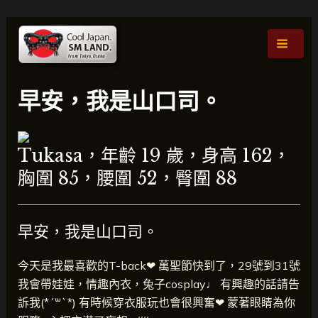
跳
貼
主
至
文
選
內
導
容
航
單
早安，我是山口司。
Tukasa，年齡 19 歲，身高 162，
胸圍 85，腰圍 52，臀圍 88
早安，我是山口司。
今天是我最喜歡的T-back❤︎ 萬聖節快到了，29號到31號
我會帶娃娃，情趣內衣，兔子cosplay♩ 有興趣的話請告
訴我(*ˊ꒳ˋ*) 有時候穿衣服玩也會很興奮❤︎ 蒙著眼睛為你