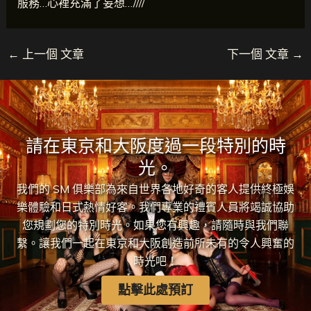
服務…心裡充滿了妄想…////
←
上一個 文章
下一個 文章
→
請在東京和大阪度過一段特別的時
光。
我們的 SM 俱樂部為來自世界各地好奇的客人提供終極娛
樂體驗和日式熱情好客。我們專業的禮賓人員將竭誠協助
您規劃您的特別時光。如果您有興趣，請隨時與我們聯
繫。讓我們一起在東京和大阪創造前所未有的令人興奮的
時光吧！
點擊此處預訂