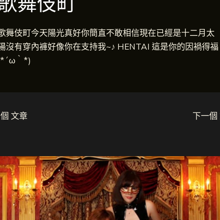
歌舞伎町
歌舞伎町今天陽光真好你簡直不敢相信現在已經是十二月太
陽沒有穿內褲好像你在支持我~♪ HENTAI 這是你的因禍得福
(*´ω｀*)
個 文章
下一個