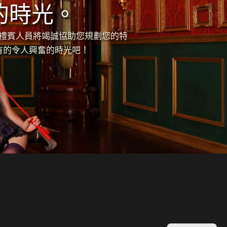
的時光。
的禮賓人員將竭誠協助您規劃您的特
有的令人興奮的時光吧！