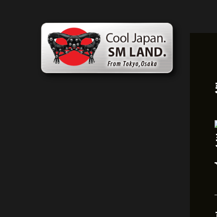
跳
貼
至
文
內
導
容
航