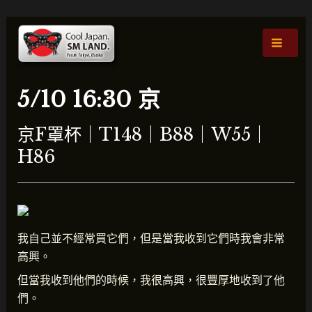
跳
貼
主
至
文
選
內
導
容
航
單
5/10 16:30 京
京F罩杯｜T148｜B88｜W55｜
H86
我自己並不經常買它們，但是當我收到它們時我會非常
高興。
但當我收到他們的時候，我很高興，很豐厚地收到了他
們。