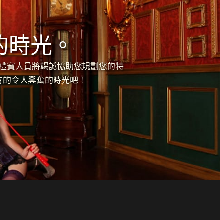
的時光。
的禮賓人員將竭誠協助您規劃您的特
有的令人興奮的時光吧！