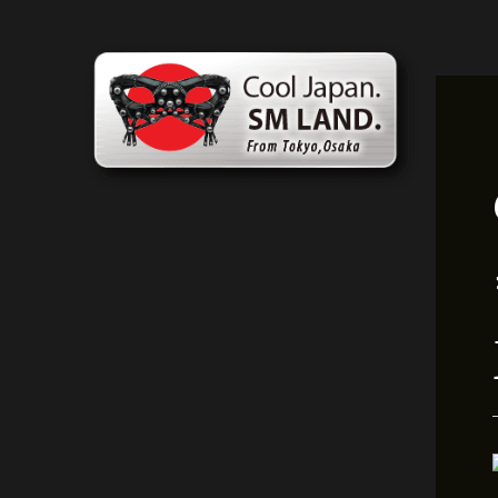
跳
貼
至
文
內
導
容
航