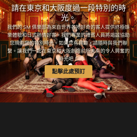
請在東京和大阪度過一段特別的時
光。
我們的 SM 俱樂部為來自世界各地好奇的客人提供終極娛
樂體驗和日式熱情好客。我們專業的禮賓人員將竭誠協助
您規劃您的特別時光。如果您有興趣，請隨時與我們聯
繫。讓我們一起在東京和大阪創造前所未有的令人興奮的
時光吧！
點擊此處預訂