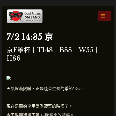
跳
貼
主
至
文
選
內
導
容
航
單
7/2 14:35 京
京F罩杯｜T148｜B88｜W55｜
H86
天氣逐漸變暖，正是蔬菜生長的季節˚✧₊。
現在是開始享用當季蔬菜的時候了。
今天很期待用下嘴✧₊吃當季的蔬菜。