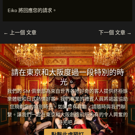
Eiko 將回應您的請求。
←
上一個 文章
下一個 文章
→
請在東京和大阪度過一段特別的時
光。
我們的 SM 俱樂部為來自世界各地好奇的客人提供終極娛
樂體驗和日式熱情好客。我們專業的禮賓人員將竭誠協助
您規劃您的特別時光。如果您有興趣，請隨時與我們聯
繫。讓我們一起在東京和大阪創造前所未有的令人興奮的
時光吧！
點擊此處預訂