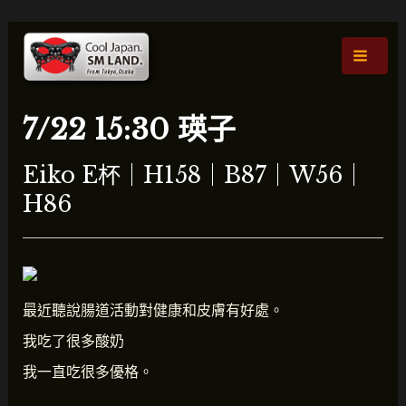
跳
貼
主
至
文
選
內
導
容
航
單
7/22 15:30 瑛子
Eiko E杯｜H158｜B87｜W56｜
H86
最近聽說腸道活動對健康和皮膚有好處。
我吃了很多酸奶
我一直吃很多優格。