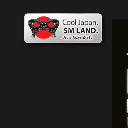
跳
貼
至
文
主
導
要
航
內
容