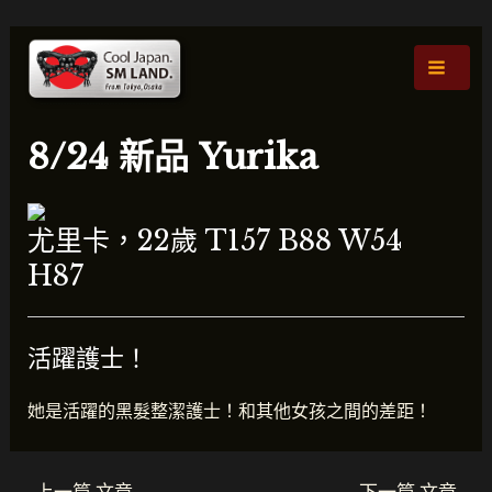
跳
貼
主
至
文
選
主
導
要
航
單
內
8/24 新品 Yurika
容
尤里卡，22歲 T157 B88 W54
H87
活躍護士！
她是活躍的黑髮整潔護士！和其他女孩之間的差距！
←
上一篇 文章
下一篇 文章
→