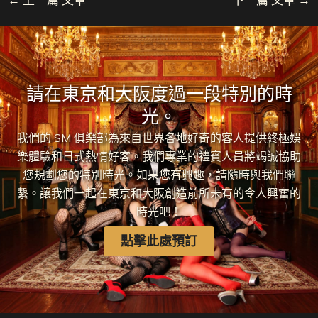
請在東京和大阪度過一段特別的時
光。
我們的 SM 俱樂部為來自世界各地好奇的客人提供終極娛
樂體驗和日式熱情好客。我們專業的禮賓人員將竭誠協助
您規劃您的特別時光。如果您有興趣，請隨時與我們聯
繫。讓我們一起在東京和大阪創造前所未有的令人興奮的
時光吧！
點擊此處預訂