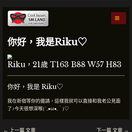
跳
貼
主
至
文
選
主
導
要
航
單
內
你好，我是Riku♡
容
Riku，21歲 T163 B88 W57 H83
你好，我是 Riku♡
我在新宿等你的邀請，這樣我就可以直接和我老公見面
了♪今天很想深喉(´,,•ω•,,｀)♡
←
上一篇 文章
下一篇 文章
→