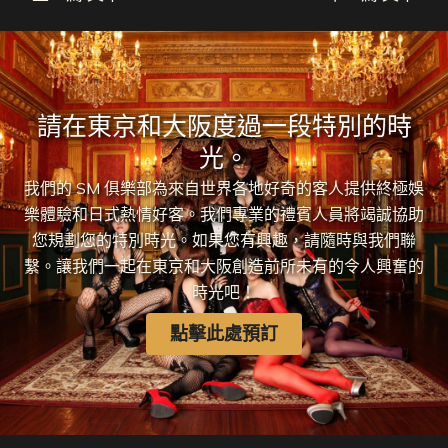
請在東京和大阪度過一段特別的時
光。
我們的 SM 俱樂部為來自世界各地好奇的客人提供終極娛
樂體驗和日式熱情好客。我們專業的禮賓人員將竭誠協助
您規劃您的特別時光。如果您有興趣，請隨時與我們聯
繫。讓我們一起在東京和大阪創造前所未有的令人興奮的
時光吧！
點擊此處預訂