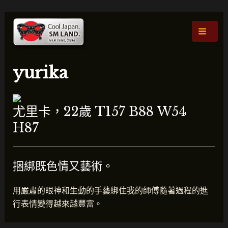
跳
貼
主
至
文
選
主
導
要
航
單
內
yurika
容
尤里卡，22歲 T157 B88 W54
H87
捆綁既色情又藝術。
用嚴肅的眼神和生動的手藝綁住我的師傅隨著過程的進
行表情變得越來越豐富。