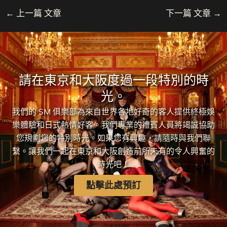
←
上一篇 文章
下一篇 文章
→
請在東京和大阪度過一段特別的時
光。
我們的 SM 俱樂部為來自世界各地好奇的客人提供終極娛
樂體驗和日式熱情好客。我們專業的禮賓人員將竭誠協助
您規劃您的特別時光。如果您有興趣，請隨時與我們聯
繫。讓我們一起在東京和大阪創造前所未有的令人興奮的
時光吧！
點擊此處預訂