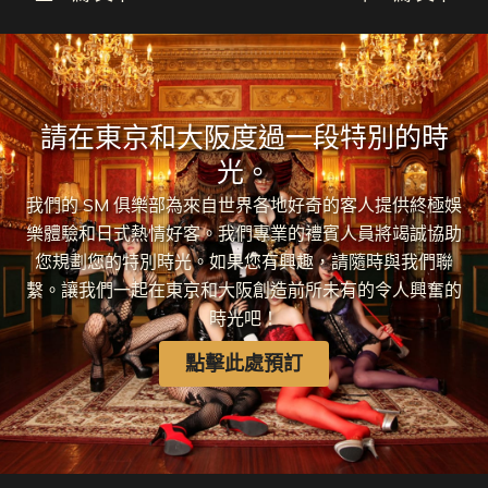
請在東京和大阪度過一段特別的時
光。
我們的 SM 俱樂部為來自世界各地好奇的客人提供終極娛
樂體驗和日式熱情好客。我們專業的禮賓人員將竭誠協助
您規劃您的特別時光。如果您有興趣，請隨時與我們聯
繫。讓我們一起在東京和大阪創造前所未有的令人興奮的
時光吧！
點擊此處預訂