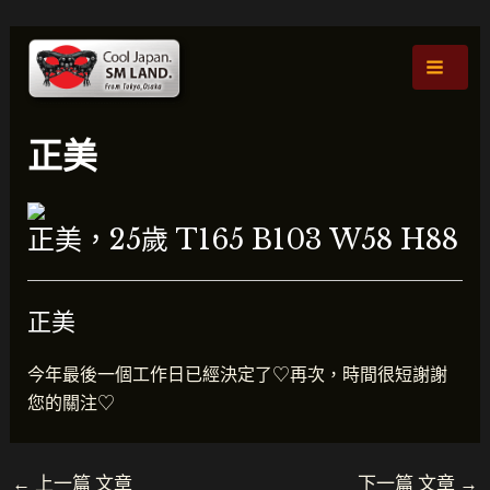
跳
貼
主
至
文
選
主
導
要
航
單
內
正美
容
正美，25歲 T165 B103 W58 H88
正美
今年最後一個工作日已經決定了♡再次，時間很短謝謝
您的關注♡
←
上一篇 文章
下一篇 文章
→