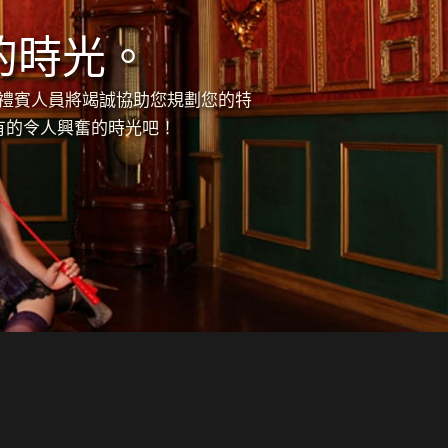
的時光。
的禮賓人員將竭誠協助您規劃您的特
有的令人興奮的時光吧！