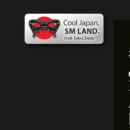
跳
貼
至
文
主
導
要
航
內
容