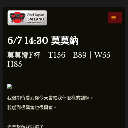
跳
貼
主
至
文
選
主
導
要
航
單
內
6/7 14:30 莫莫納
容
莫莫娜F杯｜T156｜B89｜W55｜
H85
我很期待看到你今天會給我什麼樣的訓練。
我感到很興奮也很興奮。
光是想像我就濕了…