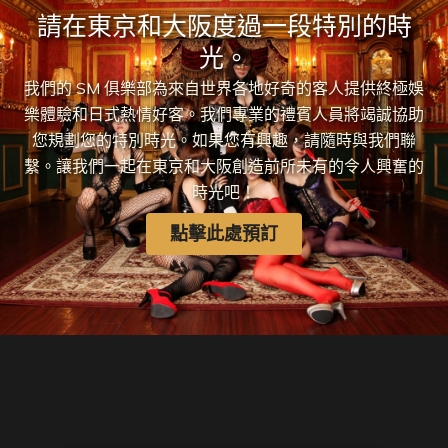
請在東京和大阪度過一段特別的時
光。
我們的 SM 俱樂部為來自世界各地好奇的客人提供終極娛
樂體驗和日式熱情好客。我們專業的禮賓人員將竭誠協助
您規劃您的特別時光。如果您有興趣，請隨時與我們聯
繫。讓我們一起在東京和大阪創造前所未有的令人興奮的
時光吧！
點擊此處預訂