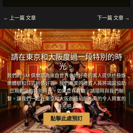
←
上一篇 文章
下一篇 文章
→
請在東京和大阪度過一段特別的時
光。
我們的 SM 俱樂部為來自世界各地好奇的客人提供終極娛
樂體驗和日式熱情好客。我們專業的禮賓人員將竭誠協助
您規劃您的特別時光。如果您有興趣，請隨時與我們聯
繫。讓我們一起在東京和大阪創造前所未有的令人興奮的
時光吧！
點擊此處預訂