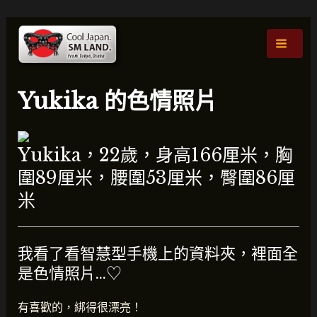
跳
貼
主
至
文
選
主
導
要
航
單
內
Yukika 的色情照片
容
Yukika，22歲，身高166厘米，胸
圍89厘米，腰圍53厘米，臀圍86厘
米
我看了看智慧型手機上的資料夾，裡面全
是色情照片…♡
有喜歡的，綁得很漂亮！