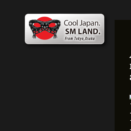
콘
포
텐
스
츠
트
로
탐
건
색
너
뛰
기