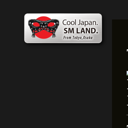
콘
포
텐
스
츠
트
로
탐
건
색
너
뛰
기