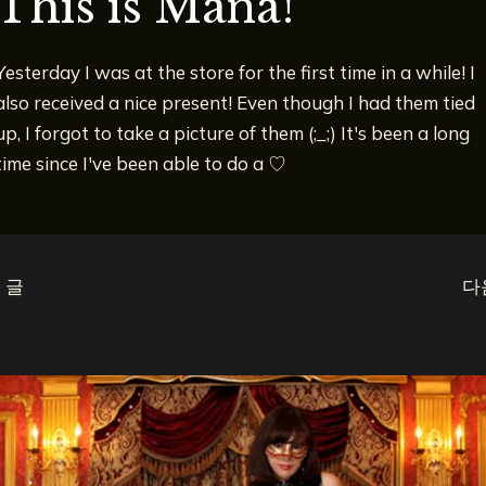
This is Mana!
Yesterday I was at the store for the first time in a while! I
also received a nice present! Even though I had them tied
up, I forgot to take a picture of them (;_;) It's been a long
time since I've been able to do a ♡
 글
다