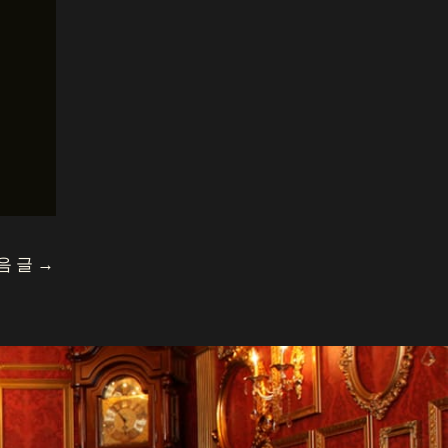
음 글
→