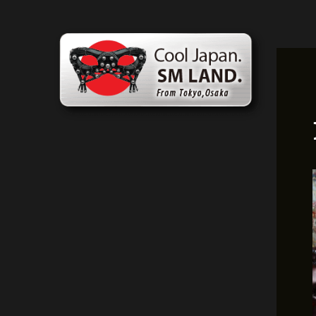
콘
포
텐
스
츠
트
로
탐
건
색
너
뛰
기