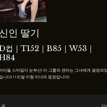
신인 딸기
D컵
｜T152｜B85｜W53｜
H84
아이돌 스마일이 눈부신! 이 그룹의 센터는 그녀에게 결정되
습니다! ! ! 리얼 미형 미녀의 등장입니다!
 글
다