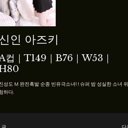
신인 아즈키
A컵
｜T149｜B76｜W53｜
H80
진성도 M 완전흑발 순종 빈유극소녀! ! 슈퍼 밤 성실한 소녀 
험하다.
 글
다