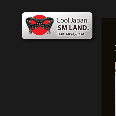
콘
포
텐
스
츠
트
로
탐
건
색
너
뛰
기