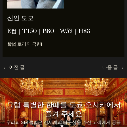
신인 모모
E컵
｜T150｜B80｜W52｜H83
합법 로리의 극한!
←
이전 글
다음 글
→
그럼 특별한 한때를 도쿄·오사카에서
즐겨 주세요
우리의 SM 클럽은 전세계의 탐구심을 가진 고객에게 궁극