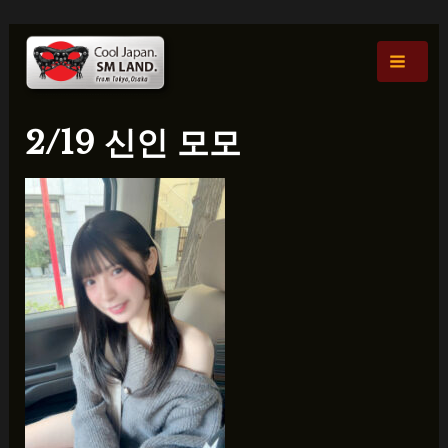
콘
포
Main
텐
스
Men
츠
트
로
탐
건
색
2/19 신인 모모
너
뛰
기