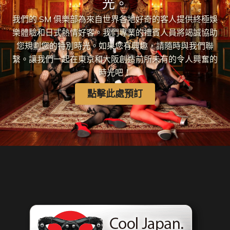
光。
我們的 SM 俱樂部為來自世界各地好奇的客人提供終極娛
樂體驗和日式熱情好客。我們專業的禮賓人員將竭誠協助
您規劃您的特別時光。如果您有興趣，請隨時與我們聯
繫。讓我們一起在東京和大阪創造前所未有的令人興奮的
時光吧！
點擊此處預訂