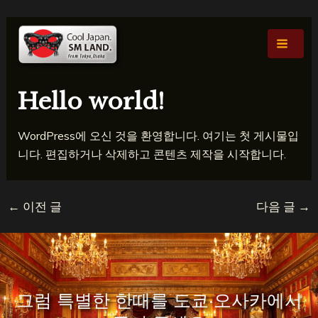
콘
포
Main
텐
스
Men
츠
트
로
탐
건
색
Hello world!
너
뛰
WordPress에 오신 것을 환영합니다. 여기는 첫 게시물입
기
니다. 편집하거나 삭제하고 콘텐츠 제작을 시작합니다.
←
이전 글
다음 글
→
그럼 특별한 한때를 도쿄·오사카에서