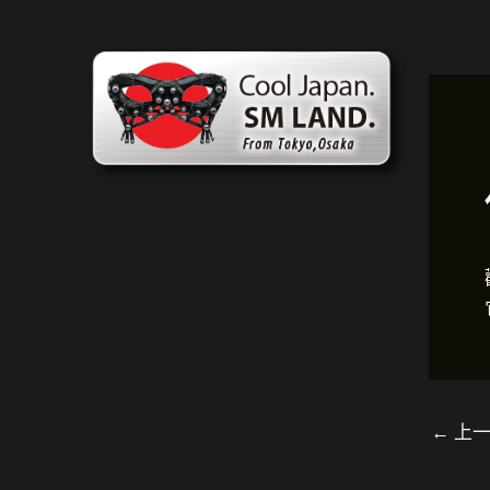
跳
貼
至
文
主
導
要
航
內
容
←
上一