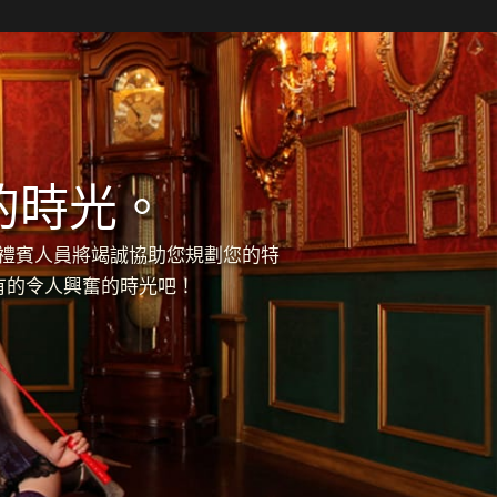
的時光。
的禮賓人員將竭誠協助您規劃您的特
有的令人興奮的時光吧！