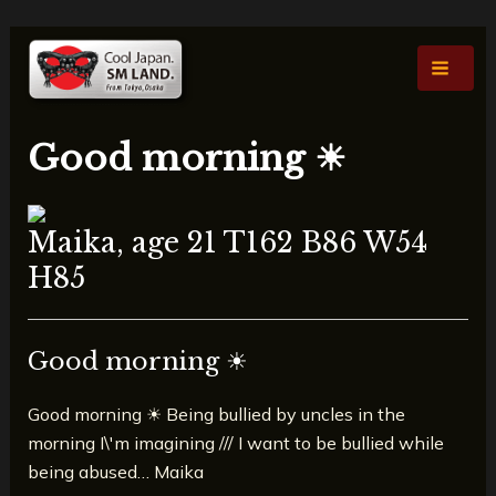
콘
포
Main
텐
스
Men
츠
트
로
탐
건
색
Good morning ☀
너
뛰
기
Maika, age 21 T162 B86 W54
H85
Good morning ☀
Good morning ☀ Being bullied by uncles in the
morning I\'m imagining /// I want to be bullied while
being abused… Maika